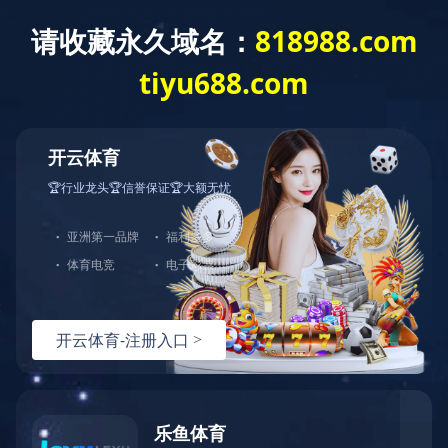
欢迎来到乐鱼在线
乐鱼在线
关于我们
新闻中心
工程业绩