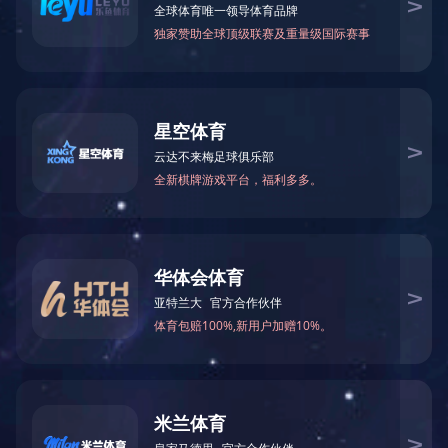
您现在所在位置：
乐鱼在线
>
新闻中心
>
最新资讯
洪水无情人有情，公司组织为16年
发布机构：综合办公室
人气：10549
发表时间：
洪水无情人有情，2016年7月，资江流域突发20年一遇特大洪灾，
洪水的无情肆虐，刘立强家里受灾十分严重，房屋田地等均被淹没。
危难时期，公司领导发出号召，坚决不落下一个同事。7月18日，公
齐心协力，共同协助其走出困境，重建家园。