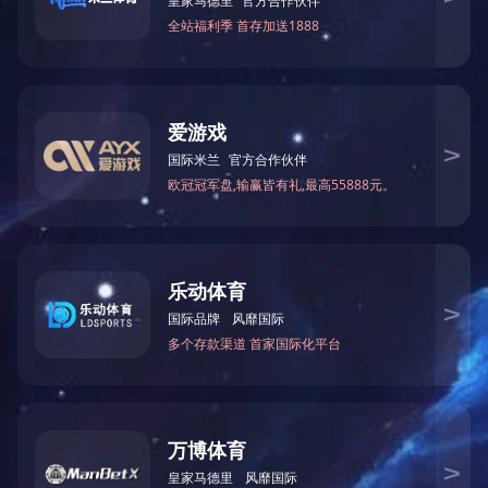
分享到：
本文TAG:
上一篇：
南县组织各级领导干部180余人来我公司智慧..
下一篇：
张值