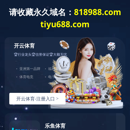
欢迎来到乐鱼在线
乐鱼在线
关于我们
新闻中心
工程业绩