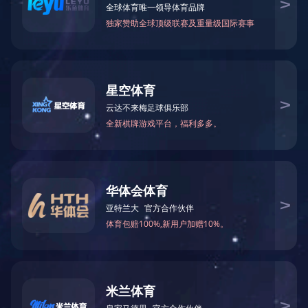
您现在所在位置：
乐鱼在线
>
新闻中心
>
公司新闻
公司当选湖南省水利水电勘测设计协
发布机构：本站
人气：2426
发表时间：202
近日，湖南省水利水电勘测设计协会第三届第一次会员（代表）大会
选为湖南省水利水电勘测设计协会第三届副理事长单位，公司勘测设计院