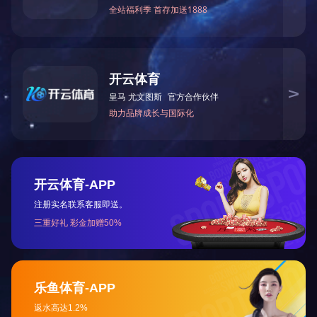
本文TAG:
上一篇：
荣誉+1！公司承建工程荣获“湖南省水利建设..
下一篇：
荣
相关资讯
公司荣获益阳市赫山区2025年度高质量
2026-03-19
喜报！公司荣膺中
发..
公司多项工法荣获“2025年度湖南省水利..
2025-09-02
连续22年！公司获
深耕科技创新！公司成功通过高新技术
2025-06-12
合..
乐鱼在线(中国)
企..
再传捷报！公司荣膺湖南省水利工程行
2024-06-28
标..
荣誉+1！公司承
业..
公司当选湖南省水利水电勘测设计协会
2024-06-03
荣誉来袭！公司连
副..