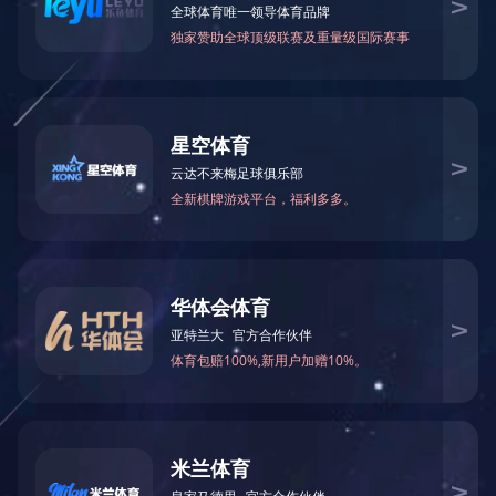
您现在所在位置：
乐鱼在线
>
新闻中心
>
市场资信
中标信息
发布机构：本站
人气：15446
发表时间：202
2020年12月8日，公司参加了北运河香河段生态综合整治PPP项目二
中标金额为9221.562027万元。
分享到：
本文TAG:
上一篇：
中标信息
相关资讯