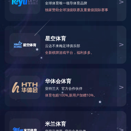
您现在所在位置：
乐鱼在线
>
企业实力
>
荣誉证书
企业实力
荣誉证书
亮点工程
2021年度凝心聚力
益阳市资江两岸风貌提质改..