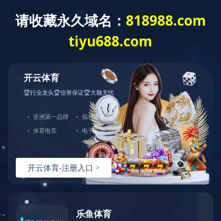
欢迎来到乐鱼在线
乐鱼在线
关于我们
新闻中心
工程业绩